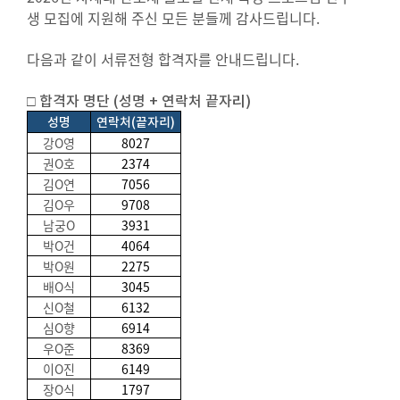
생 모집에 지원해 주신 모든 분들께 감사드립니다.
다음과 같이 서류전형 합격자를 안내드립니다.
□ 합격자 명단 (성명 + 연락처 끝자리)
성명
연락처(끝자리)
강O영
8027
권O호
2374
김O연
7056
김O우
9708
남궁O
3931
박O건
4064
박O원
2275
배O식
3045
신O철
6132
심O향
6914
우O준
8369
이O진
6149
장O식
1797