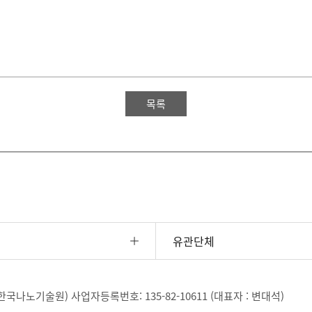
목록
유관단체
, 한국나노기술원)
사업자등록번호: 135-82-10611 (대표자 : 변대석)