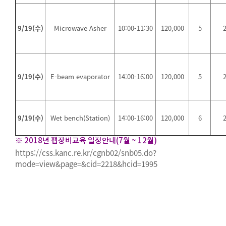
9/19(수)
Microwave Asher
10:00-11:30
120,000
5
9/19(수)
E-beam evaporator
14:00-16:00
120,000
5
9/19(수)
Wet bench(Station)
14:00-16:00
120,000
6
※ 2018년 팹장비교육 일정안내(7월 ~ 12월)
https://css.kanc.re.kr/cgnb02/snb05.do?
mode=view&page=&cid=2218&hcid=1995