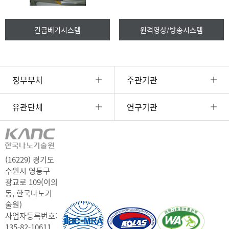
긴급베기시스템
원격영상/방송시스템
정부부처
주관기관
유관단체
연구기관
(16229) 경기도
수원시 영통구
광교로 109(이의
동, 한국나노기
술원)
사업자등록번호:
135-82-10611